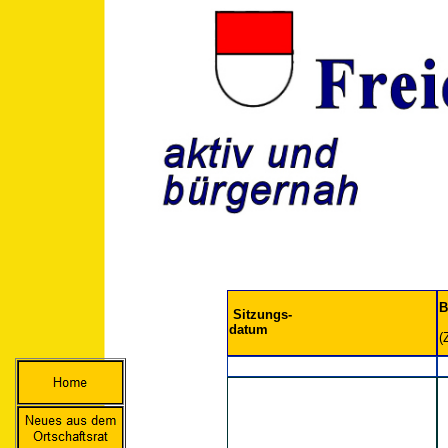
B
Sitzungs-
datum
(