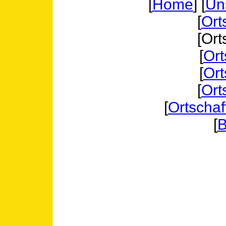
[
Home
] [
Un
[
Ort
[Ort
[
Ort
[
Ort
[
Ort
[
Ortschaf
[
B